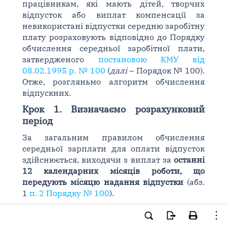
працівникам, які мають дітей, творчих
відпусток або виплат компенсації за
невикористані відпустки середню заробітну
плату розраховують відповідно до Порядку
обчислення середньої заробітної плати,
затвердженого
постановою КМУ від
08.02.1995 р. № 100
(
далі
– Порядок № 100).
Отже, розгляньмо алгоритм обчислення
відпускних.
Крок 1. Визначаємо розрахунковий
період
За загальним правилом обчислення
середньої зарплати для оплати відпусток
здійснюється, виходячи з виплат за
останні
12 календарних місяців роботи, що
передують місяцю надання відпустки
(абз.
1
п. 2 Порядку № 100
).
У разі якщо
працівник працював на
підприємстві менше року
, середня зарплата