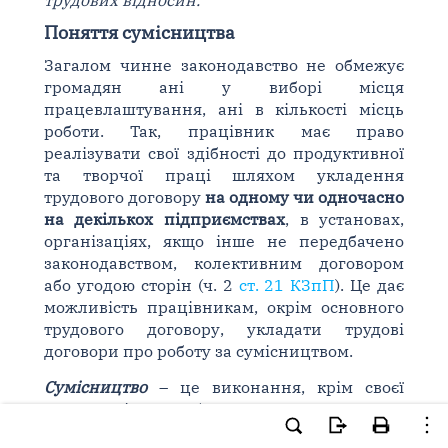
трудових відносин.
Поняття сумісництва
Загалом чинне законодавство не обмежує
громадян ані у виборі місця
працевлаштування, ані в кількості місць
роботи. Так, працівник має право
реалізувати свої здібності до продуктивної
та творчої праці шляхом укладення
трудового договору
на одному чи одночасно
на декількох підприємствах
, в установах,
організаціях, якщо інше не передбачено
законодавством, колективним договором
або угодою сторін (ч. 2
ст. 21 КЗпП
). Це дає
можливість працівникам, окрім основного
трудового договору, укладати трудові
договори про роботу за сумісництвом.
Сумісництво
– це виконання, крім своєї
основної, іншої роботи на умовах трудового
договору.