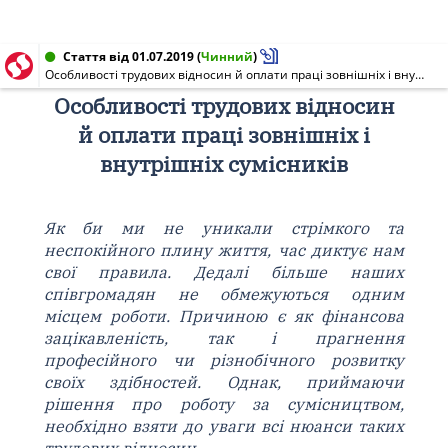
Стаття від 01.07.2019
(
Чинний
)
Особливості трудових відносин й оплати праці зовнішніх і внутрішніх сумісників
Особливості трудових відносин
й оплати праці зовнішніх і
внутрішніх сумісників
Як би ми не уникали стрімкого та
неспокійного плину життя, час диктує нам
свої правила. Дедалі більше наших
співгромадян не обмежуються одним
місцем роботи. Причиною є як фінансова
зацікавленість, так і прагнення
професійного чи різнобічного розвитку
своїх здібностей. Однак, приймаючи
рішення про роботу за сумісництвом,
необхідно взяти до уваги всі нюанси таких