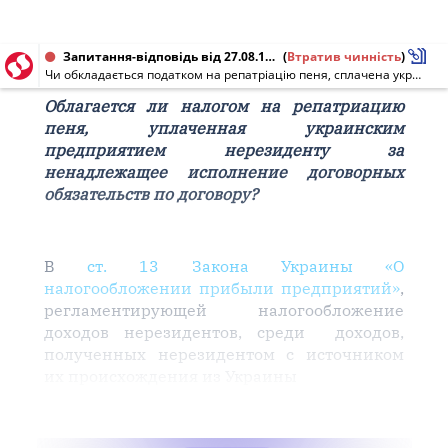
Запитання-відповідь від 27.08.1999
(
Втратив чинність
)
Чи обкладається податком на репатріацію пеня, сплачена українським підприємством нерезиденту за неналежне виконання договірних зобов'язань за договором?
Облагается ли налогом на репатриацию
пеня, уплаченная украинским
предприятием нерезиденту за
ненадлежащее исполнение договорных
обязательств по договору?
В
ст. 13 Закона Украины «О
налогообложении прибыли предприятий»
,
регламентирующей налогообложение
доходов нерезидентов, среди доходов,
полученных нерезидентом с источником
их происхождения из Украины