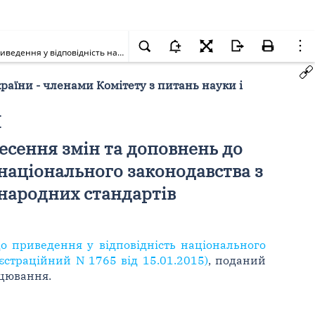
Про повернення на доопрацювання проекту Закону України про внесення змін та доповнень до деяких законодавчих актів України щодо приведення у відповідність національного законодавства з питань охорони прав на винаходи та корисні моделі до міжнародних стандартів