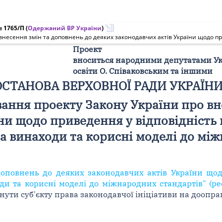
№ 1765/П
(
Одержаний ВР України
)