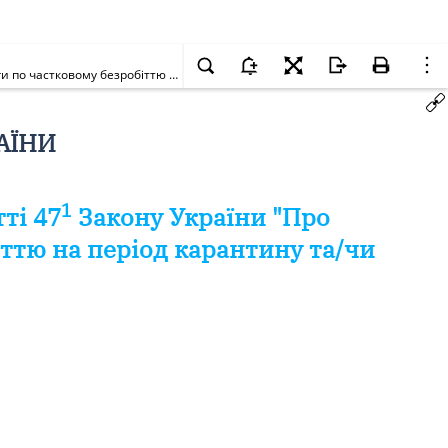
Про відхилення проекту Закону України про внесення змін до статті 47-1 Закону України "Про зайнятість населення" щодо надання допомоги по частковому безробіттю на період карантину та/чи надзвичайної ситуації