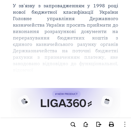
У зв'язку з запровадженням у 1998 році
нової бюджетної класифікації України
Головне управління Державного
казначейства України просить приймати до
виконання розрахункові документи на
перерахування бюджетних коштів з
єдиного казначейського рахунку органів
Держказначейства на поточні бюджетні
рахунки з призначенням платежу, яке
закодовано відповідно до функціональної,
відомчої