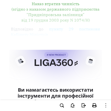
Наказ втратив чинність
(згідно з наказом державного підприємства
"Придніпровська залізниця"
від 19 грудня 2003 року N 1074/Н)
Відповідно до
пункту 29 постанови
Кабінету Міністрів
Ви намагаєтесь використати
інструменти для професійної
роботи з документом.
Ці можливості доступні тільки користувачам