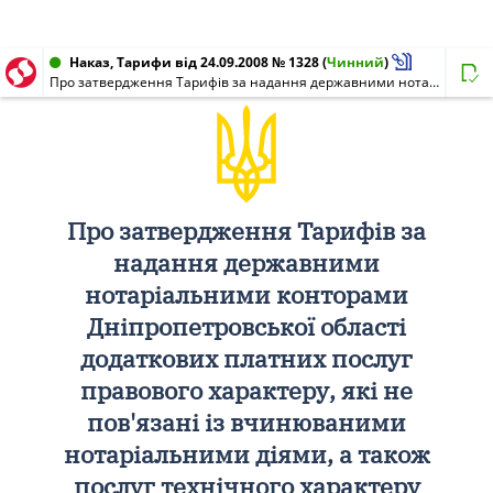
Наказ, Тарифи від 24.09.2008 № 1328
(
Чинний
)
Про затвердження Тарифів за надання державними нотаріальними конторами Дніпропетровської області додаткових платних послуг правового характеру, які не пов'язані із вчинюваними нотаріальними діями, а також послуг технічного характеру
Про затвердження Тарифів за
надання державними
нотаріальними конторами
Дніпропетровської області
додаткових платних послуг
правового характеру, які не
пов'язані із вчинюваними
нотаріальними діями, а також
послуг технічного характеру