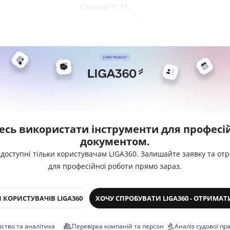
Сьомці С. М.
Начальнику Департаменту
есь використати інструменти для професій
документом.
 доступні тільки користувачам LIGA360. Залишайте заявку та от
для професійної роботи прямо зараз.
 КОРИСТУВАЧІВ LIGA360
ХОЧУ СПРОБУВАТИ LIGA360 - ОТРИМАТ
ство та аналітика
Перевірка компаній та персон
Аналіз судової пр