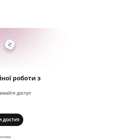
ної роботи з
римайте доступ
И ДОСТУП
актики