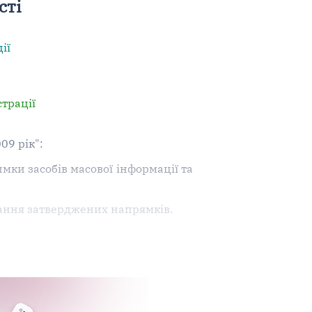
сті
ії
трації
09 рік":
мки засобів масової інформації та
вання затверджених напрямків.