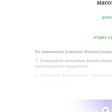
масо
розпо
(згідно з
На виконання рішення обласної ради 
1. Затвердити напрямки фінансування
книговидання (додається).
2. Головному фінансовому управлінн
3. Координацію