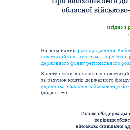
Про внесення змін до
обласної військово-
(згідно з
Д
На виконання
розпорядження Кабін
інвестиційних програм і проектів 
державного фонду регіонального роз
Внести зміни до переліку інвестицій
за рахунок коштів державного фонду
керівника обласної військово-цивіл
(додається).
Голова облдержадмін
керівник облас
військово-цивільної ад