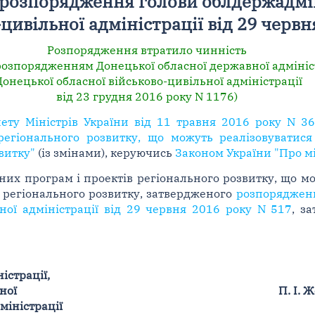
 розпорядження голови облдержадмін
цивільної адміністрації від 29 червн
Розпорядження втратило чинність
 розпорядженням Донецької обласної державної адмініст
онецької обласної військово-цивільної адміністрації
від 23 грудня 2016 року N 1176)
ету Міністрів України від 11 травня 2016 року N 3
регіонального розвитку, що можуть реалізовуватис
витку"
(із змінами), керуючись
Законом України "Про мі
них програм і проектів регіонального розвитку, що мо
 регіонального розвитку, затвердженого
розпорядженн
ьної адміністрації від 29 червня 2016 року N 517
, з
істрації,
ної
П. І. 
міністрації