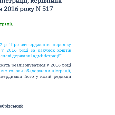
істрації, керівника
я 2016 року N 517
рації,
62-р "Про затвердження переліку
я у 2016 році за рахунок коштів
сцеві державні адміністрації"
:
жуть реалізовуватися у 2016 році
ям голови облдержадміністрації,
атвердивши його у новій редакції
Жебрівський