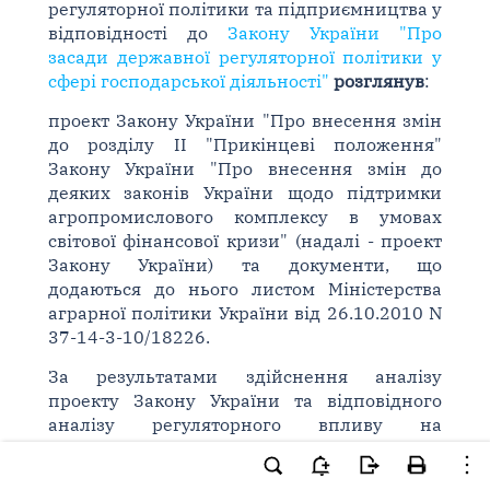
регуляторної політики та підприємництва у
відповідності до
Закону України "Про
засади державної регуляторної політики у
сфері господарської діяльності"
розглянув
:
проект Закону України "Про внесення змін
до розділу II "Прикінцеві положення"
Закону України "Про внесення змін до
деяких законів України щодо підтримки
агропромислового комплексу в умовах
світової фінансової кризи" (надалі - проект
Закону України) та документи, що
додаються до нього листом Міністерства
аграрної політики України від 26.10.2010 N
37-14-3-10/18226.
За результатами здійснення аналізу
проекту Закону України та відповідного
аналізу регуляторного впливу на
дотримання вимог
статей 4
,
5
,
8
і
9 Закону
України "Про засади державної