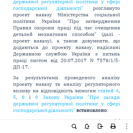
державної регуляторної політики у сфері
господарської діяльності"
розглянуто
проект наказу Міністерства соціальної
політики України "Про затвердження
Правил охорони праці під час очищення
деталей механічним способом" (далі -
проект наказу), а також документи, що
додаються до проекту наказу, надіслані
Державною службою України з питань
праці листом від 20.07.2017 N 7578/1/5-
ДП-17.
За результатами проведеного аналізу
проекту наказу та аналізу регуляторного
впливу на відповідність вимогам
статей 4
,
5
,
8
і
9 Закону України "Про засади
державної регуляторної політики у сфері
господарської діяльності"
встановлено
:
проект наказу, як зазначено в аналізі
регуляторного впливу (далі - АРВ),