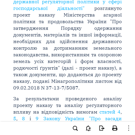
державної регуляторної політики у сфері
господарської діяльності"
розглянуто
проект наказу Міністерства агарної
політики та продовольства України "Про
затвердження Порядку одержання
документів, матеріалів та іншої інформації,
необхідних для здійснення державного
контролю за дотриманням земельного
законодавства, використанням та охороною
земель усіх категорій і форм власності,
родючості ґрунтів" (далі - проект наказу), а
також документи, що додаються до проекту
наказу, подані Мінагрополітики листом від
09.02.2018 N 37-13-7/5087.
За результатами проведеного аналізу
проекту наказу та аналізу регуляторного
впливу на відповідність вимогам
статей 4
,
5
,
8
і
9 Закону України "Про засади
державної регуляторної політики у сфері
господарської діяльності"
встановлено
: