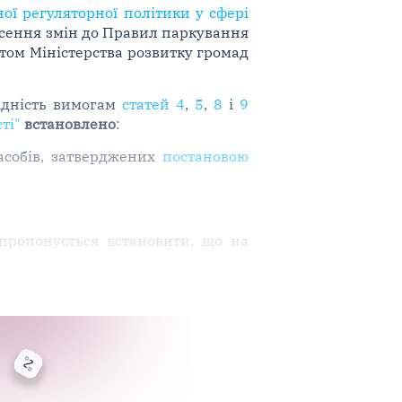
ої регуляторної політики у сфері
есення змін до Правил паркування
стом Міністерства розвитку громад
відність вимогам
статей 4
,
5
,
8
і
9
ті"
встановлено
:
асобів, затверджених
постановою
пропонується встановити, що на