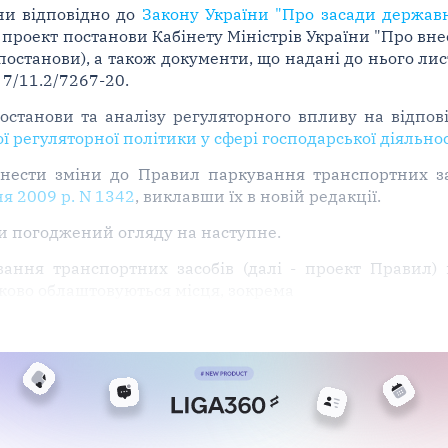
ни відповідно до
Закону України "Про засади державн
проект постанови Кабінету Міністрів України "Про вн
 постанови), а також документи, що надані до нього ли
 7/11.2/7267-20.
останови та аналізу регуляторного впливу на відпо
 регуляторної політики у сфері господарської діяльнос
внести зміни до Правил паркування транспортних з
ня 2009 р. N 1342
, виклавши їх в новій редакції.
и погоджений огляду на наступне.
ння транспортних засобів (далі - проект Правил) 
ково облаштовуються місця, зокрема