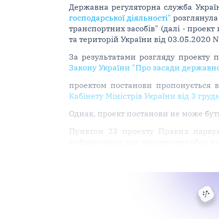
Державна регуляторна служба Украї
господарської діяльності"
розглянула 
транспортних засобів" (далі - проект
та територій України від 03.05.2020 N
За результатами розгляду проекту п
Закону України "Про засади державної
проектом постанови пропонується 
Кабінету Міністрів України від 3 груд
Однак, проект постанови не може бут
Пунктом 23 проекту Правил паркува
майданчиках для паркування обов'яз