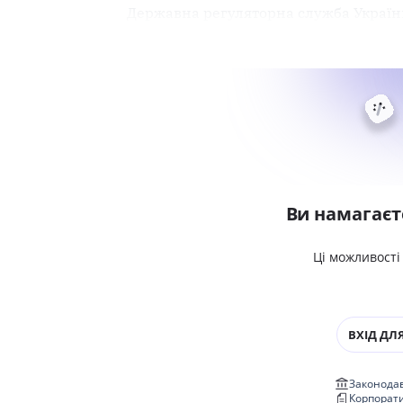
Державна регуляторна служба Україн
Ви намагаєт
Ці можливості
ВХІД ДЛЯ
Законодав
Корпорат