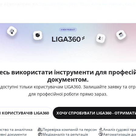
и відповідно до
Закону України "Про засади державної
есь використати інструменти для професій
документом.
 доступні тільки користувачам LIGA360. Залишайте заявку та от
для професійної роботи прямо зараз.
 КОРИСТУВАЧІВ LIGA360
ХОЧУ СПРОБУВАТИ LIGA360 - ОТРИМАТ
ство та аналітика
Перевірка компаній та персон
Аналіз судової пр
ивні документи
Медіааналіз та репутація
Автоматизація до