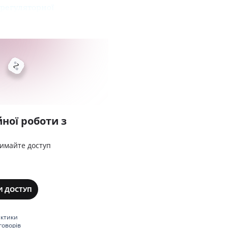
 регуляторної
ної роботи з
римайте доступ
И ДОСТУП
актики
говорів