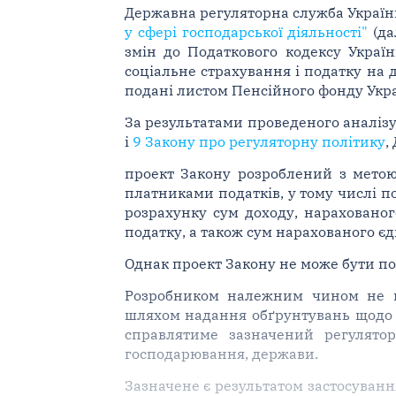
Державна регуляторна служба України 
у сфері господарської діяльності"
(да
змін до Податкового кодексу Украї
соціальне страхування і податку на д
подані листом Пенсійного фонду Укра
За результатами проведеного аналізу
і
9 Закону про регуляторну політику
,
проект Закону розроблений з метою
платниками податків, у тому числі 
розрахунку сум доходу, нарахованого
податку, а також сум нарахованого єд
Однак проект Закону не може бути по
Розробником належним чином не
шляхом надання обґрунтувань щодо н
справлятиме зазначений регулятор
господарювання, держави.
Зазначене є результатом застосуван