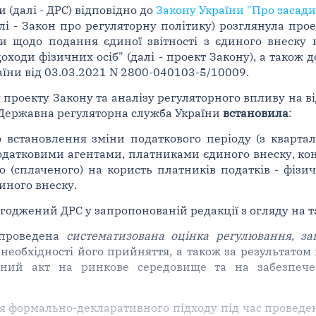
(далі - ДРС) відповідно до
Закону України "Про засади
лі - Закон про регуляторну політику) розглянула про
ни щодо подання єдиної звітності з єдиного внеску 
оходи фізичних осіб" (далі - проект Закону), а також 
їни від 03.03.2021 N 2800-040103-5/10009.
 проекту Закону та аналізу регуляторного впливу на в
 Державна регуляторна служба України
встановила
:
 встановлення зміни податкового періоду (з кварта
податковими агентами, платниками єдиного внеску, к
 (сплаченого) на користь платників податків - фізич
иного внеску.
годжений ДРС у запропонованій редакції з огляду на т
 проведена
систематизована оцінка регулювання, з
еобхідності його прийняття, а також за результатом
ний акт на ринкове середовище та на забезпеченн
ня формально-декларативного підходу під час проведе