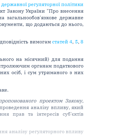
 державної регуляторної політики
ект Закону України "Про внесення
на загальнообов'язкове державне
документи, що додаються до нього,
ідповідність вимогам
статей 4
,
5
,
8
льного на місячний) для подання
онтролюючим органам податкового
них осіб, і сум утриманого з них
аке.
апропонованого проектом Закону
,
 проведення аналізу впливу, який
я прав та інтересів суб'єктів
ння аналізу регуляторного впливу