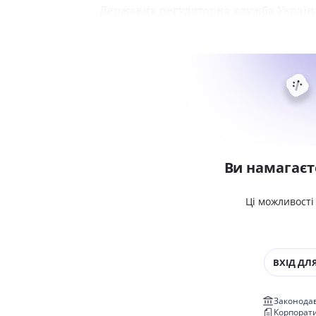
Державна регуляторна служба Україн
Ви намагаєт
Ці можливості
ВХІД ДЛЯ
Законодав
Корпорат