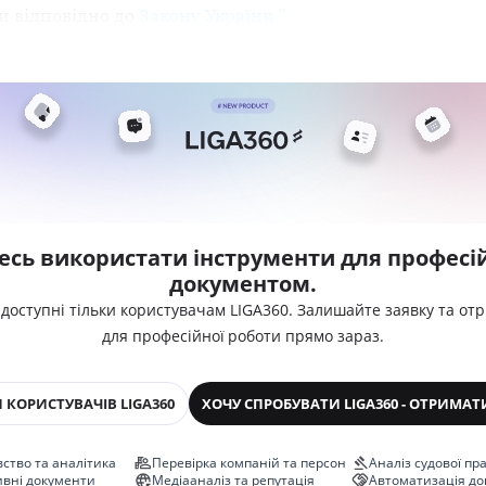
и відповідно до
Закону України "
есь використати інструменти для професій
документом.
 доступні тільки користувачам LIGA360. Залишайте заявку та от
для професійної роботи прямо зараз.
 КОРИСТУВАЧІВ LIGA360
ХОЧУ СПРОБУВАТИ LIGA360 - ОТРИМАТ
ство та аналітика
Перевірка компаній та персон
Аналіз судової пр
ивні документи
Медіааналіз та репутація
Автоматизація до