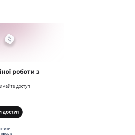
ної роботи з
римайте доступ
И ДОСТУП
актики
говорів