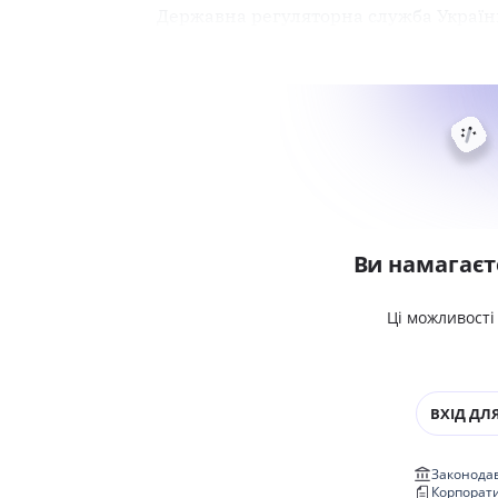
Державна регуляторна служба Україн
Ви намагаєт
Ці можливості
ВХІД ДЛЯ
Законодав
Корпорат