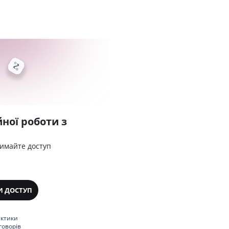
ної роботи з
римайте доступ
И ДОСТУП
актики
говорів