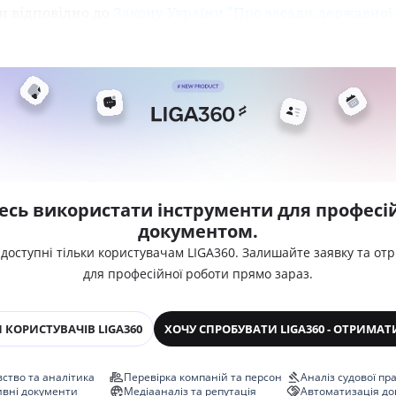
и відповідно до
Закону України "Про засади державної
есь використати інструменти для професій
документом.
 доступні тільки користувачам LIGA360. Залишайте заявку та от
для професійної роботи прямо зараз.
 КОРИСТУВАЧІВ LIGA360
ХОЧУ СПРОБУВАТИ LIGA360 - ОТРИМАТ
ство та аналітика
Перевірка компаній та персон
Аналіз судової пр
ивні документи
Медіааналіз та репутація
Автоматизація до