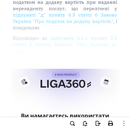
податком на додану вартість при наданні
нерезиденту послуг, що перелічені у
підпункті "д" пункту 6.5 статті 6 Закону
України "Про податок на додану вартість"
, і
повідомляє.
Відповідно до
підпункту 3.1.1 пункту 3.1
статті 3 Закону України "Про податок на
додану
Ви намагаєтесь використати
інструменти для професійної
роботи з документом.