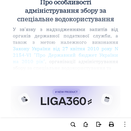
Про особливості
адміністрування збору за
спеціальне водокористування
У зв'язку з надходженнями запитів від
органів державної податкової служби, а
також з метою належного виконання
Закону України від 27 квітня 2010 року N
2154-VI "Про Державний бюджет України
на 2010 рік"
, організації адміністрування
збору за спеціальне водокористування та