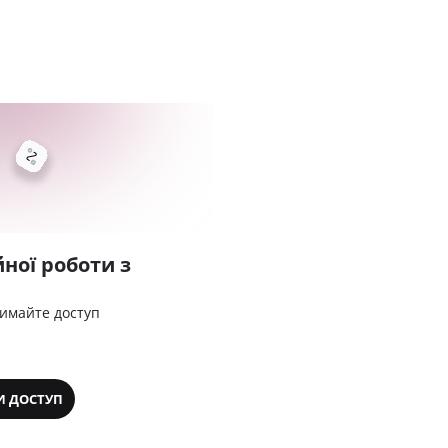
ної роботи з
римайте доступ
И ДОСТУП