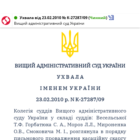
Ухвала від 23.02.2010 № К-27287/09
(
Чинний
)
Вищий адміністративний суд України
ВИЩИЙ АДМІНІСТРАТИВНИЙ СУД УКРАЇНИ
У Х В А Л А
І М Е Н Е М У К Р А Ї Н И
23.02.2010 р. N К-27287/09
Колегія суддів Вищого адміністративного
суду України у складі суддів: Весельської
Т.Ф. Горбатюка С. А., Мороз Л.Л., Мироненка
О.В., Смоковича М. І., розглянула в порядку
письмового провадження касаційну скаргу