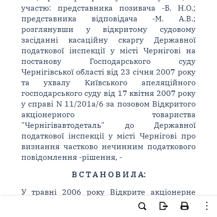
участю: представника позивача -Б. Н.О.;
представника відповідача -М. А.В.;
розглянувши у відкритому судовому
засіданні касаційну скаргу Державної
податкової інспекції у місті Чернігові на
постанову Господарського суду
Чернігівської області від 23 січня 2007 року
та ухвалу Київського апеляційного
господарського суду від 17 квітня 2007 року
у справі N 11/201а/6 за позовом Відкритого
акціонерного товариства
"Чернігівавтодеталь" до Державної
податкової інспекції у місті Чернігові про
визнання частково нечинним податкового
повідомлення -рішення, -
В С Т А Н О В И Л А:
У травні 2006 року Відкрите акціонерне
товариство "Чернігівавтодеталь" (далі
-позивач) вернулося до суду з позовом до