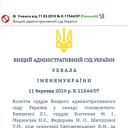
Ухвала від 11.03.2010 № К-11544/07
(
Чинний
)
Вищий адміністративний суд України
ВИЩИЙ АДМІНІСТРАТИВНИЙ СУД УКРАЇНИ
У Х В А Л А
І М Е Н Е М У К Р А Ї Н И
11 березня 2010 р. К-11544/07
Колегія суддів Вищого адміністративного
суду України у складі: головуючого:
Бившевої Л.І., суддів: Костенка М. І.,
Маринчак Н.Є., Федорова М. О., Шипуліної
Т.М., при секретарі Євтушевському В.М., за