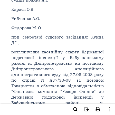
Суддів Брайка А.І.
Карася О.В.
Рибченка А.О.
Федорова М. О.
при секретарі судового засідання: Кунда
Д.І.,
розглянувши касаційну скаргу Державної
податкової інспекції у Бабушкінському
районі м. Дніпропетровська на постанову
Дніпропетровського апеляційного
адміністративного суду від 27.08.2008 року
по справі N А37/30-08 за позовом
Товариства з обмеженою відповідальністю
"Фінансова компанія "Резерв Фінанс" до
Державної податкової інспекції у
Бабушкінському районі м.
Дніпропетровська про визнання
недійсними податкових повідомлень-