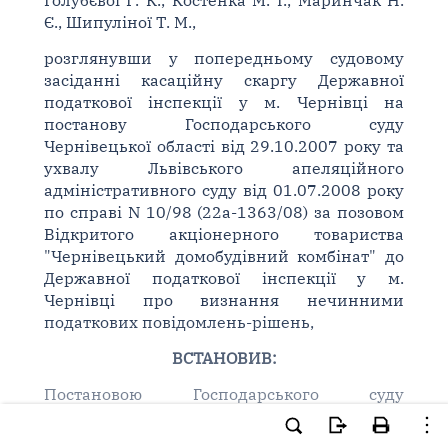
Голубєвої Г. К., Костенка М. І., Маринчак Н.
Є., Шипуліної Т. М.,
розглянувши у попередньому судовому
засіданні касаційну скаргу Державної
податкової інспекції у м. Чернівці на
постанову Господарського суду
Чернівецької області від 29.10.2007 року та
ухвалу Львівського апеляційного
адміністративного суду від 01.07.2008 року
по справі N 10/98 (22а-1363/08) за позовом
Відкритого акціонерного товариства
"Чернівецький домобудівний комбінат" до
Державної податкової інспекції у м.
Чернівці про визнання нечинними
податкових повідомлень-рішень,
ВСТАНОВИВ:
Постановою Господарського суду
Чернівецької області від 29.10.2007 року,
залишеною без змін ухвалою Львівського