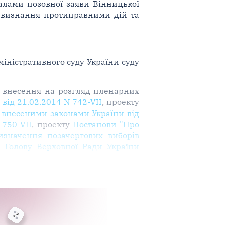
алами позовної заяви Вінницької
о визнання протиправними дій та
іністративного суду України суду
та внесення на розгляд пленарних
від 21.02.2014 N 742-VII
, проекту
, внесеними законами України від
 750-VII
, проекту
Постанови "Про
значення позачергових виборів
 Голову Верховної Ради України