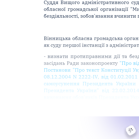
Суддя Вищого адміністративного суд
обласної громадської організації 
бездіяльності, зобов'язання вчинити п
Вінницька обласна громадська органі
як суду першої інстанції з адміністр
- визнати протиправними дії та без
засідань Ради законопроекту
"Про ві
Постанови "Про текст Конституції Ук
08.12.2004 N 2222-IV, від 01.02.2011
самоусунення Президента України 
Президента України" від 22.02.2014
виконання обов'язків Президента Укра