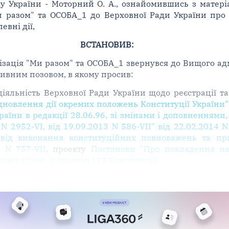
у України - Моторний О. А., ознайомившись з матері
"Ми разом" та ОСОБА_1 до Верховної Ради України пр
евні дії,
ВСТАНОВИВ:
зація "Ми разом" та ОСОБА_1 звернувся до Вищого адм
ативним позовом, в якому просив:
діяльність Верховної Ради України щодо реєстрації 
дновлення дії окремих положень Конституції України" 
раїни в редакції 28.06.96, зі змінами і доповненнями
 N 2952-VI, від 19.09.2013 N 586-VII" від 22.02.2014 N
від виконання конституційних повноважень та при
 N 757-VII
, проекту
Постанови "Про покладення на
їни згідно із статтею 112 Конституції