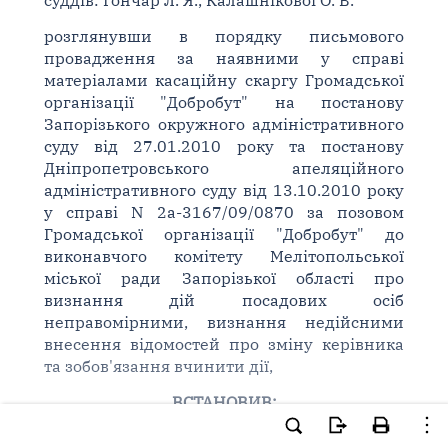
суддів: Гончар Л. Я., Калашнікової О. В.
розглянувши в порядку письмового
провадження за наявними у справі
матеріалами касаційну скаргу Громадської
організації "Добробут" на постанову
Запорізького окружного адміністративного
суду від 27.01.2010 року та постанову
Дніпропетровського апеляційного
адміністративного суду від 13.10.2010 року
у справі N 2а-3167/09/0870 за позовом
Громадської організації "Добробут" до
виконавчого комітету Мелітопольської
міської ради Запорізької області про
визнання дій посадових осіб
неправомірними, визнання недійсними
внесення відомостей про зміну керівника
та зобов'язання вчинити дії,
ВСТАНОВИВ:
У травні 2009 року Громадська організація