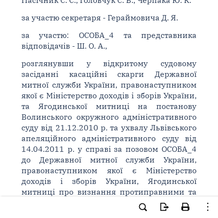
Пасічник С. С., Головчук С. В., Черпака Ю. К.
за участю секретаря - Гераймовича Д. Я.
за участю: ОСОБА_4 та представника
відповідачів - Ш. О. А.,
розглянувши у відкритому судовому
засіданні касаційні скарги Державної
митної служби України, правонаступником
якої є Міністерство доходів і зборів України,
та Ягодинської митниці на постанову
Волинського окружного адміністративного
суду від 21.12.2010 р. та ухвалу Львівського
апеляційного адміністративного суду від
14.04.2011 р. у справі за позовом ОСОБА_4
до Державної митної служби України,
правонаступником якої є Міністерство
доходів і зборів України, Ягодинської
митниці про визнання протиправними та
скасування наказів про звільнення,
поновлення на роботі та стягнення