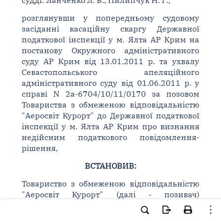
судді: Ланченко Л. В., Пилипчук Н. Г.,
розглянувши у попередньому судовому
засіданні касаційну скаргу Державної
податкової інспекції у м. Ялта АР Крим на
постанову Окружного адміністративного
суду АР Крим від 13.01.2011 р. та ухвалу
Севастопольського апеляційного
адміністративного суду від 01.06.2011 р. у
справі N 2а-6704/10/11/0170 за позовом
Товариства з обмеженою відповідальністю
"Аеросвіт Курорт" до Державної податкової
інспекції у м. Ялта АР Крим про визнання
недійсним податкового повідомлення-
рішення,
ВСТАНОВИВ:
Товариство з обмеженою відповідальністю
"Аеросвіт Курорт" (далі - позивач)
звернулося до суду з позовом до Державної
податкової інспекції у м. Ялта АР Крим (далі