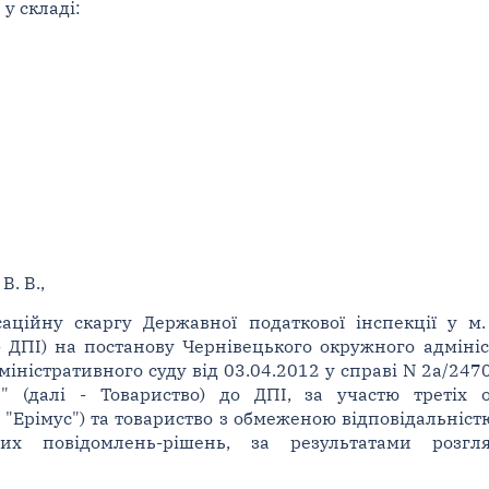
у складі:
В. В.,
саційну скаргу Державної податкової інспекції у м.
- ДПІ) на постанову Чернівецького окружного адмініс
іністративного суду від 03.04.2012 у справі N 2а/247
" (далі - Товариство) до ДПІ, за участю третіх 
В "Ерімус") та товариство з обмеженою відповідальніст
вих повідомлень-рішень, за результатами розг