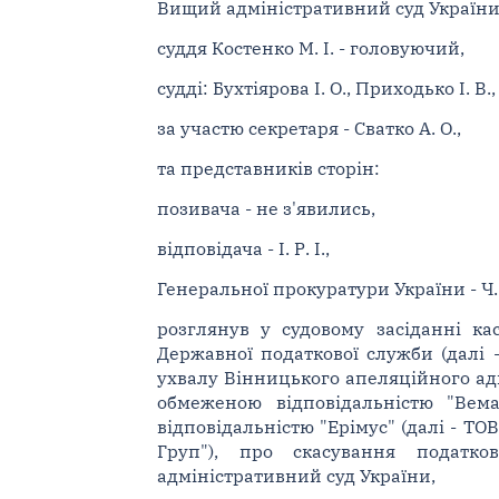
Вищий адміністративний суд України 
суддя Костенко М. І. - головуючий,
судді: Бухтіярова І. О., Приходько І. В.,
за участю секретаря - Сватко А. О.,
та представників сторін:
позивача - не з'явились,
відповідача - І. Р. І.,
Генеральної прокуратури України - Ч. 
розглянув у судовому засіданні ка
Державної податкової служби (далі 
ухвалу Вінницького апеляційного адм
обмеженою відповідальністю "Вема
відповідальністю "Ерімус" (далі - ТО
Груп"), про скасування податко
адміністративний суд України,