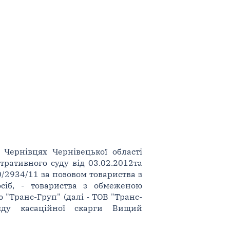
 Чернівцях Чернівецької області
тративного суду від 03.02.2012та
0/2934/11 за позовом товариства з
осіб, - товариства з обмеженою
ю "Транс-Груп" (далі - ТОВ "Транс-
ляду касаційної скарги Вищий