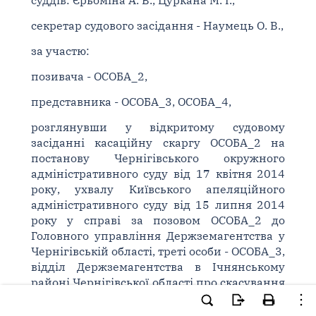
суддів: Єрьоміна А. В., Цуркана М. І.,
секретар судового засідання - Наумець О. В.,
за участю:
позивача - ОСОБА_2,
представника - ОСОБА_3, ОСОБА_4,
розглянувши у відкритому судовому
засіданні касаційну скаргу ОСОБА_2 на
постанову Чернігівського окружного
адміністративного суду від 17 квітня 2014
року, ухвалу Київського апеляційного
адміністративного суду від 15 липня 2014
року у справі за позовом ОСОБА_2 до
Головного управління Держземагентства у
Чернігівській області, треті особи - ОСОБА_3,
відділ Держземагентства в Ічнянському
районі Чернігівської області про скасування
наказів,