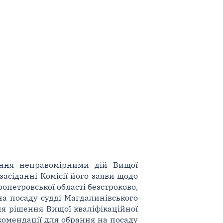
нання неправомірними дій Вищої
 засіданні Комісії його заяви щодо
петровської області безстроково,
на посаду судді Магдалинівського
ня рішення Вищої кваліфікаційної
екомендації для обрання на посаду