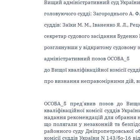
Вищий адміністративний суд України у
головуючого судді: Загороднього А. Ф
суддів: Заїки М. М., Іваненко Я. Л., Р
секретар судового засідання Буденко В
розглянувши у відкритому судовому з
адміністративний позов ОСОБА_5
до Вищої кваліфікаційної комісії судд
про визнання неправомірними дій, в
ОСОБА_5 пред'явив позов до Вищої
кваліфікаційної комісії суддів Украї
надання рекомендацій для обрання на
що полягали у незаконній та безпід
районного суду Дніпропетровської о
комісії суддів України N 143/бо-16 в