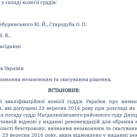
 складі колегії суддів:
.
ецебуринського Ю. Й., Стародуба О. П.
. В.,
асіданні
ів України
изнання незаконним та скасування рішення,
ВСТАНОВИВ:
 кваліфікаційної комісії суддів України про виз
ни, які допущені 23 вересня 2016 року при розгляді на
 посаду судді Магдалинівського районного суду Дніпро
ставній відмові у наданні рекомендацій для обрання 
бласті безстроково; визнання незаконним та скасуван
ід 23 вересня 2016 року, яким відмовлено у наданні р