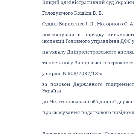
Вищий адміністративний суд України у
Головуючого Кошіля В. В.
Суддів Борисенко І. В., Моторного О. А
розглянувши в порядку письмового
інспекції Головного управління ДФС у
на ухвалу Дніпропетровського апеляц
та постанову Запорізького окружного 
у справі N 808/7087/13-а
за позовом Державного підприємств
України
до Мелітопольської об'єднаної держав
про скасування податкового повідом
Державне підприємство "Дослідне го