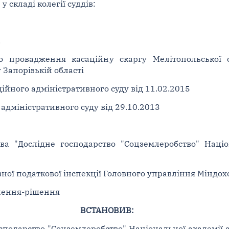
 складі колегії суддів:
.
 провадження касаційну скаргу Мелітопольської о
 Запорізькій області
ійного адміністративного суду від 11.02.2015
адміністративного суду від 29.10.2013
а "Дослідне господарство "Соцземлеробство" Націо
ної податкової інспекції Головного управління Міндохо
лення-рішення
ВСТАНОВИВ:
сподарство "Соцземлеробство" Національної академії 