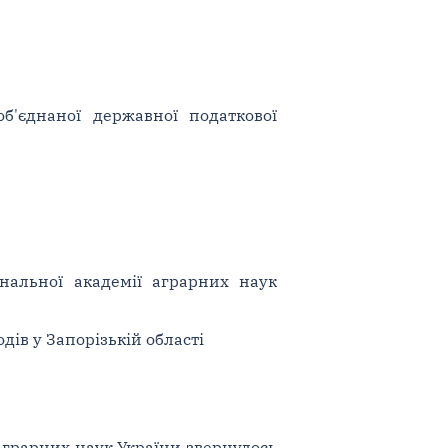
б'єднаної державної податкової
нальної академії аграрних наук
дів у Запорізькій області
аграрних наук України звернулось