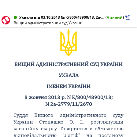
Ухвала від 03.10.2013 № К/800/48900/13, 2а-2779/11/2670
(
Чинний
)
Вищий адміністративний суд України
ВИЩИЙ АДМІНІСТРАТИВНИЙ СУД УКРАЇНИ
УХВАЛА
ІМЕНЕМ УКРАЇНИ
3 жовтня 2013 р. N К/800/48900/13;
N 2а-2779/11/2670
Суддя Вищого адміністративного суду
України Степашко О. І., розглянувши
касаційну скаргу Товариства з обмеженою
відповідальністю "Латіф" на постанову