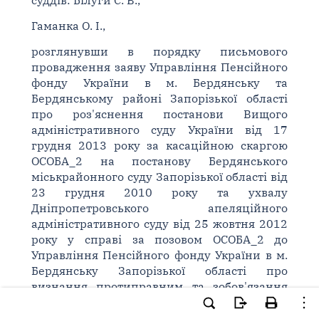
суддів: Білуги С. В.,
Гаманка О. І.,
розглянувши в порядку письмового
провадження заяву Управління Пенсійного
фонду України в м. Бердянську та
Бердянському районі Запорізької області
про роз'яснення постанови Вищого
адміністративного суду України від 17
грудня 2013 року за касаційною скаргою
ОСОБА_2 на постанову Бердянського
міськрайонного суду Запорізької області від
23 грудня 2010 року та ухвалу
Дніпропетровського апеляційного
адміністративного суду від 25 жовтня 2012
року у справі за позовом ОСОБА_2 до
Управління Пенсійного фонду України в м.
Бердянську Запорізької області про
визнання протиправним та зобов'язання
вчинити певні дії,