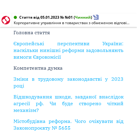
Стаття від 05.01.2023 № №01
(
Чинний
)
Корпоративне управління в товариствах з обмеженою відповідальністю: зміни й очікування
Головна стаття
Європейські перспективи України:
наскільки нинішні реформи задовольняють
вимоги Єврокомісії
Компетентна думка
Зміни в трудовому законодавстві у 2023
році
Відшкодування шкоди, завданої внаслідок
агресії рф. Чи буде створено чіткий
механізм?
Містобудівна реформа. Чого очікувати від
Законопроєкту № 5655