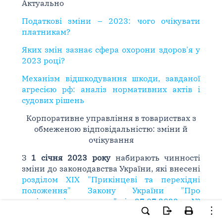
Актуально
Податкові зміни – 2023: чого очікувати
платникам?
Яких змін зазнає сфера охорони здоров'я у
2023 році?
Механізм відшкодування шкоди, завданої
агресією рф: аналіз нормативних актів і
судових рішень
Корпоративне управління в товариствах з
обмеженою відповідальністю: зміни й
очікування
З
1 січня 2023 року
набирають чинності
зміни до законодавства України, які внесені
розділом XIX "Прикінцеві та перехідні
положення" Закону України "Про
акціонерні товариства" від 27.07.2022 р. №
2465-ІХ
(далі –
ЗУ "Про АТ"
) та стосуються