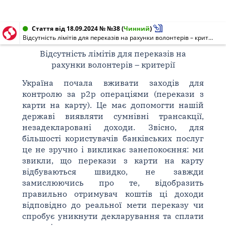
Стаття від 18.09.2024 № №38
(
Чинний
)
Відсутність лімітів для переказів на рахунки волонтерів – критерії
Відсутність лімітів для переказів на
рахунки волонтерів – критерії
Україна почала вживати заходів для
контролю за p2p операціями (перекази з
карти на карту). Це має допомогти нашій
державі виявляти сумнівні трансакції,
незадекларовані доходи. Звісно, для
більшості користувачів банківських послуг
це не зручно і викликає занепокоєння: ми
звикли, що перекази з карти на карту
відбуваються швидко, не завжди
замислюючись про те, відобразить
правильно отримувач коштів ці доходи
відповідно до реальної мети переказу чи
спробує уникнути декларування та сплати