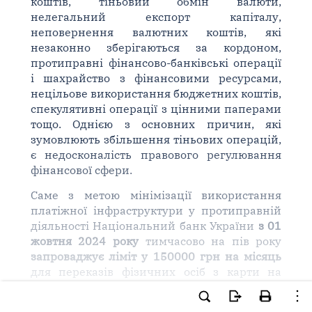
коштів, тіньовий обмін валюти,
нелегальний експорт капіталу,
неповернення валютних коштів, які
незаконно зберігаються за кордоном,
протиправні фінансово-банківські операції
і шахрайство з фінансовими ресурсами,
нецільове використання бюджетних коштів,
спекулятивні операції з цінними паперами
тощо. Однією з основних причин, які
зумовлюють збільшення тіньових операцій,
є недосконалість правового регулювання
фінансової сфери.
Саме з метою мінімізації використання
платіжної інфраструктури у протиправній
діяльності Національний банк України
з 01
жовтня 2024 року
тимчасово на пів року
запроваджує ліміт у 150000 грн на місяць
для переказів фізичних осіб з карти на
карту