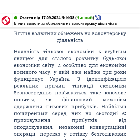
Стаття від 17.09.2024 № №38
(
Чинний
)
Вплив валютних обмежень на волонтерську діяльність
Вплив валютних обмежень на волонтерську
діяльність
Наявність тіньової економіки є згубним
явищем для сталого розвитку будь-якої
економіки світу, а особливо для економіки
воєнного часу, у якій вже майже три роки
функціонує Україна. З ідентифікацією
реальних причин тінізації економіки
безпосередньо пов'язується таке ключове
поняття, як фінансовий механізм
одержання тіньових прибутків. Найбільш
поширеними серед них на сьогодні є:
приховування прибутків від
оподаткування, незаконні конвертаційні
операції, переказ у готівку безготівкових