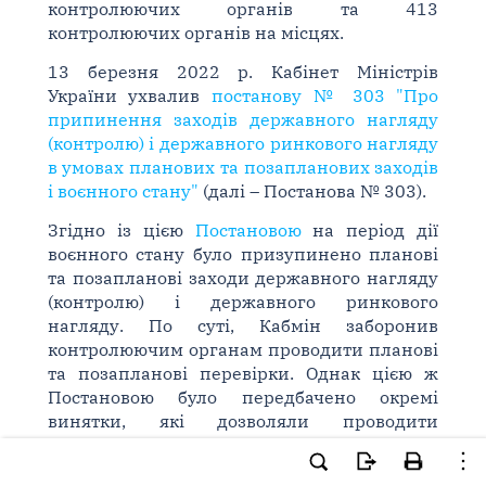
контролюючих органів та 413
контролюючих органів на місцях.
13 березня 2022 р. Кабінет Міністрів
України ухвалив
постанову № 303 "Про
припинення заходів державного нагляду
(контролю) і державного ринкового нагляду
в умовах планових та позапланових заходів
і воєнного стану"
(далі – Постанова № 303).
Згідно із цією
Постановою
на період дії
воєнного стану було призупинено планові
та позапланові заходи державного нагляду
(контролю) і державного ринкового
нагляду. По суті, Кабмін заборонив
контролюючим органам проводити планові
та позапланові перевірки. Однак цією ж
Постановою було передбачено окремі
винятки, які дозволяли проводити
позапланові перевірки задля запобігання
неконтрольованому зростанню цін, а також