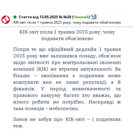
Стаття від 13.05.2025 № №20
(
Чинний
)
КІК-звіт після 1 травня 2025 року: чому подавати обов'язково
КІК-звіт після 1 травня 2025 року: чому
подавати обов'язково
Попри те що офіційний дедлайн 1 травня
2025 року вже залишився позаду, обов'язок
щодо звітності про контрольовані іноземні
компанії (КІК) не втратив актуальності. Ба
більше – зволікання з поданням може
коштувати вам не лише репутації, а й
фінансів. У період невизначеності та
правового вакууму багато хто вважає, що
нічого робити не потрібно. Насправді ж
така позиція – небезпечна.
Закон не забув про КІК-звіт – і податкова
теж.