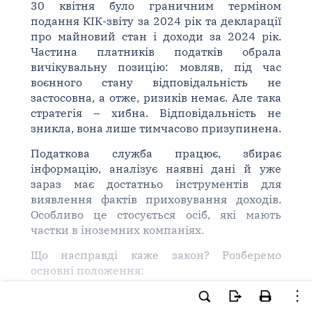
30 квітня було граничним терміном
подання КІК-звіту за 2024 рік та декларації
про майновий стан і доходи за 2024 рік.
Частина платників податків обрала
вичікувальну позицію: мовляв, під час
воєнного стану відповідальність не
застосовна, а отже, ризиків немає. Але така
стратегія – хибна. Відповідальність не
зникла, вона лише тимчасово призупинена.
Податкова служба працює, збирає
інформацію, аналізує наявні дані й уже
зараз має достатньо інструментів для
виявлення фактів приховування доходів.
Особливо це стосується осіб, які мають
частки в іноземних компаніях.
Що насправді каже закон? Розберемо
основні положення:
1. Штрафи за неподання КІК-звіту наразі
дійсно не застосовують