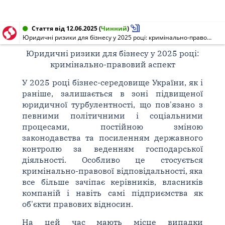
Стаття від 12.06.2025
(
Чинний
)
Юридичні ризики для бізнесу у 2025 році: кримінально-правовий аспект
Юридичні ризики для бізнесу у 2025 році:
кримінально-правовий аспект
У 2025 році бізнес-середовище України, як і
раніше, залишається в зоні підвищеної
юридичної турбулентності, що пов'язано з
певними політичними і соціальними
процесами, постійною зміною
законодавства та посиленням державного
контролю за веденням господарської
діяльності. Особливо це стосується
кримінально-правової відповідальності, яка
все більше зачіпає керівників, власників
компаній і навіть самі підприємства як
об'єкти правових відносин.
На цей час мають місце випадки