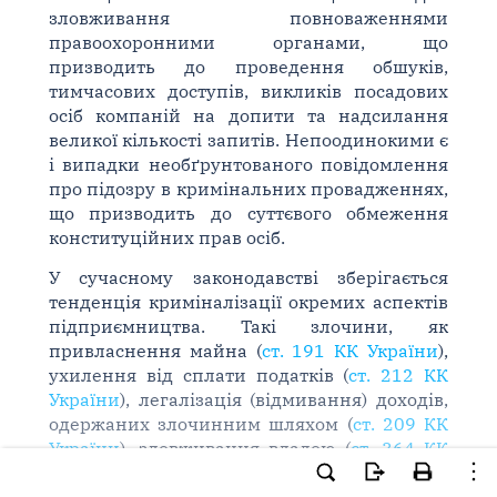
зловживання повноваженнями
правоохоронними органами, що
призводить до проведення обшуків,
тимчасових доступів, викликів посадових
осіб компаній на допити та надсилання
великої кількості запитів. Непоодинокими є
і випадки необґрунтованого повідомлення
про підозру в кримінальних провадженнях,
що призводить до суттєвого обмеження
конституційних прав осіб.
У сучасному законодавстві зберігається
тенденція криміналізації окремих аспектів
підприємництва. Такі злочини, як
привласнення майна (
ст. 191 КК України
),
ухилення від сплати податків (
ст. 212 КК
України
), легалізація (відмивання) доходів,
одержаних злочинним шляхом (
ст. 209 КК
України
), зловживання владою (
ст. 364 КК
України
), службове підроблення (
ст. 366 КК