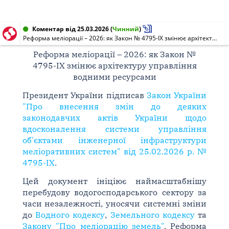
Коментар від 25.03.2026
(
Чинний
)
Реформа меліорації – 2026: як Закон № 4795-IX змінює архітектуру управління водними ресурсами
Реформа меліорації – 2026: як Закон №
4795-IX змінює архітектуру управління
водними ресурсами
Президент України підписав
Закон України
"Про внесення змін до деяких
законодавчих актів України щодо
вдосконалення системи управління
об'єктами інженерної інфраструктури
меліоративних систем" від 25.02.2026 р. №
4795-IX
.
Цей документ ініціює наймасштабнішу
перебудову водогосподарського сектору за
часи незалежності, уносячи системні зміни
до
Водного кодексу
,
Земельного кодексу
та
Закону "Про меліорацію земель"
. Реформа