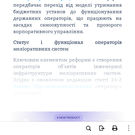
передбачає перехід від моделі утримання
бюджетних установ до функціонування
державних операторів, що працюють на
засадах самоокупності та прозорого
корпоративного управління.
Статус і функціонал операторів
меліоративних систем
Ключовим елементом реформи є створення
операторів об'єктів інженерної
інфраструктури меліоративних систем.
Згідно з оновленою редакцією статті 24-2
Закону "Про меліорацію земель"
оператор є
державним