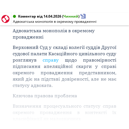
Коментар від 14.04.2026
(
Чинний
)
Адвокатська монополія в окремому провадженні
Адвокатська монополія в окремому
провадженні
Верховний Суд у складі колегії суддів Другої
судової палати Касаційного цивільного суду
розглянув
справу
щодо правомірності
підписання апеляційної скарги у справі
окремого провадження представником,
який діє на підставі довіреності, але не має
статусу адвоката.
Ключова правова проблема
Визначення процесуального статусу справ
окремого провадження в контексті їх
класифікації як малозначних