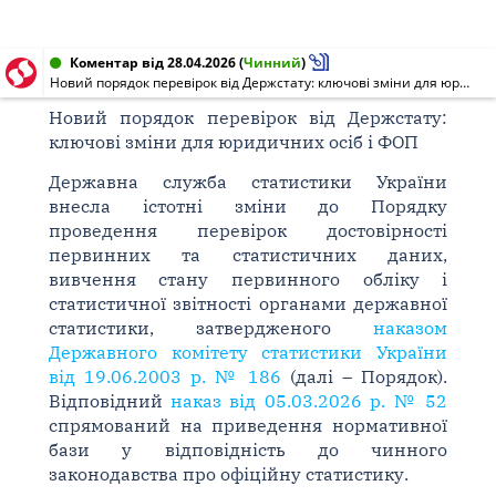
Коментар від 28.04.2026
(
Чинний
)
Новий порядок перевірок від Держстату: ключові зміни для юридичних осіб і ФОП
Новий порядок перевірок від Держстату:
ключові зміни для юридичних осіб і ФОП
Державна служба статистики України
внесла істотні зміни до Порядку
проведення перевірок достовірності
первинних та статистичних даних,
вивчення стану первинного обліку і
статистичної звітності органами державної
статистики, затвердженого
наказом
Державного комітету статистики України
від 19.06.2003 р. № 186
(далі – Порядок).
Відповідний
наказ від 05.03.2026 р. № 52
спрямований на приведення нормативної
бази у відповідність до чинного
законодавства про офіційну статистику.