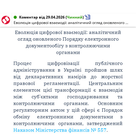
Коментар від 29.04.2026
(
Чинний
)
Еволюція цифрової взаємодії: аналітичний огляд оновленого Порядку електронного документообігу з контролюючими органами
Еволюція цифрової взаємодії: аналітичний
огляд оновленого Порядку електронного
документообігу з контролюючими
органами
Процес цифровізації публічного
адміністрування в Україні пройшов шлях
від декларативних намірів до жорсткої
правової регламентації. Центральним
елементом цієї трансформації є взаємодія
між суб'єктами господарювання та
контролюючими органами. Основним
регуляторним актом у цій сфері є Порядок
обміну електронними документами з
контролюючими органами, затверджений
Наказом Міністерства фінансів № 557
.