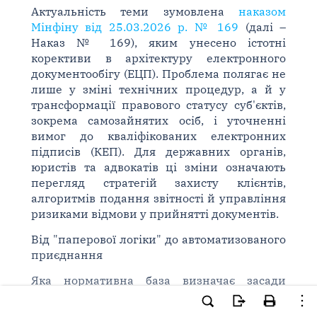
Актуальність теми зумовлена
наказом
Мінфіну від 25.03.2026 р. № 169
(далі –
Наказ № 169), яким унесено істотні
корективи в архітектуру електронного
документообігу (ЕЦП). Проблема полягає не
лише у зміні технічних процедур, а й у
трансформації правового статусу суб'єктів,
зокрема самозайнятих осіб, і уточненні
вимог до кваліфікованих електронних
підписів (КЕП). Для державних органів,
юристів та адвокатів ці зміни означають
перегляд стратегій захисту клієнтів,
алгоритмів подання звітності й управління
ризиками відмови у прийнятті документів.
Від "паперової логіки" до автоматизованого
приєднання
Яка нормативна база визначає засади
сучасного електронного документообігу з
ДПС?