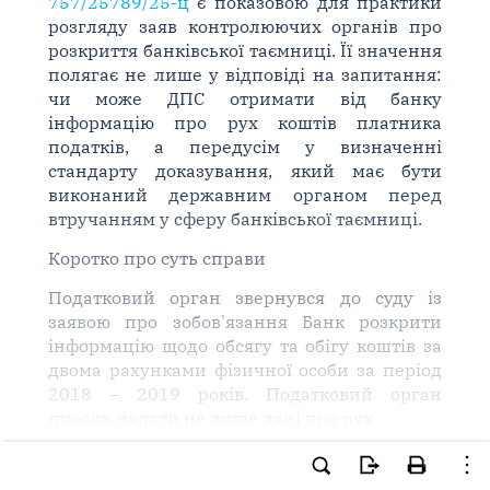
757/25789/25-ц
є показовою для практики
розгляду заяв контролюючих органів про
розкриття банківської таємниці. Її значення
полягає не лише у відповіді на запитання:
чи може ДПС отримати від банку
інформацію про рух коштів платника
податків, а передусім у визначенні
стандарту доказування, який має бути
виконаний державним органом перед
втручанням у сферу банківської таємниці.
Коротко про суть справи
Податковий орган звернувся до суду із
заявою про зобов'язання Банк розкрити
інформацію щодо обсягу та обігу коштів за
двома рахунками фізичної особи за період
2018 – 2019 років. Податковий орган
просив надати не лише дані про рух