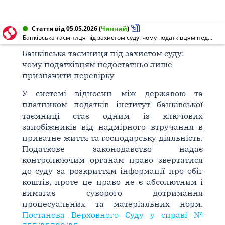
Стаття від 05.05.2026
(
Чинний
)
Банківська таємниця під захистом суду: чому податківцям недостатньо лише призначити перевірку
Банківська таємниця під захистом суду:
чому податківцям недостатньо лише
призначити перевірку
У системі відносин між державою та
платником податків інститут банківської
таємниці стає одним із ключових
запобіжників від надмірного втручання в
приватне життя та господарську діяльність.
Податкове законодавство надає
контролюючим органам право звертатися
до суду за розкриттям інформації про обіг
коштів, проте це право не є абсолютним і
вимагає суворого дотримання
процесуальних та матеріальних норм.
Постанова Верховного Суду у справі №