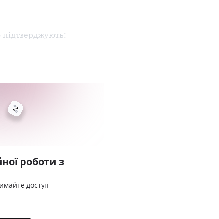
о підтверджують:
ної роботи з
римайте доступ