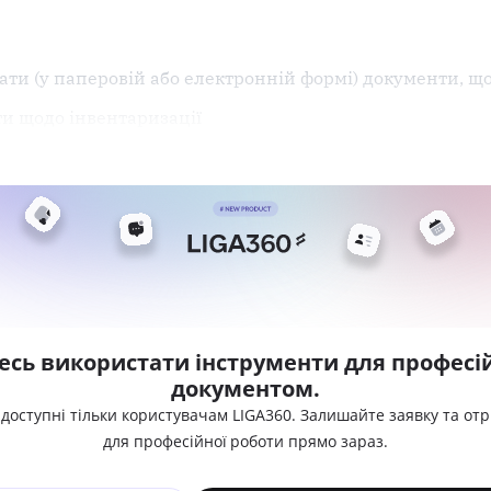
ти (у паперовій або електронній формі) документи, щ
ти щодо інвентаризації
есь використати інструменти для професій
документом.
 доступні тільки користувачам LIGA360. Залишайте заявку та от
для професійної роботи прямо зараз.