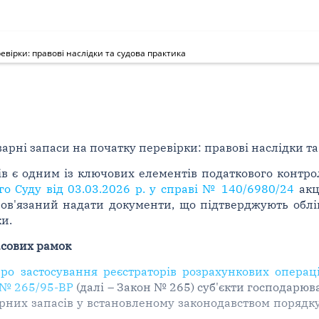
евірки: правові наслідки та судова практика
арні запаси на початку перевірки: правові наслідки т
ів є одним із ключових елементів податкового контро
о Суду від 03.03.2026 р. у справі № 140/6980/24
акц
бов'язаний надати документи, що підтверджують облі
и.
асових рамок
Про застосування реєстраторів розрахункових операці
. № 265/95-ВР
(далі – Закон № 265) суб'єкти господарюв
варних запасів у встановленому законодавством порядку