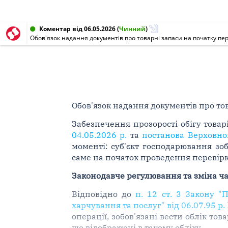
Коментар від 06.05.2026
(
Чинний
)
Обов'язок надання документів про товарні запаси на початку пер
Обов'язок надання документів про тов
Забезпечення прозорості обігу товар
04.05.2026 р.
та
постанова Верховног
моменті: суб'єкт господарювання зо
саме на початок проведення перевірк
Законодавче регулювання та зміна ч
Відповідно до
п. 12 ст. 3 Закону "
харчування та послуг" від 06.07.95 р
операції, зобов'язані вести облік то
що відображені в такому обліку.