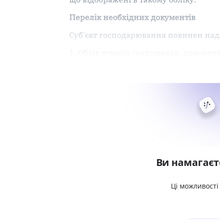
Перелік необхідних документів
Суб'єкт господарювання повинен нада
1. Облік товарів (наприклад, докумен
Ви намагаєт
Ці можливості