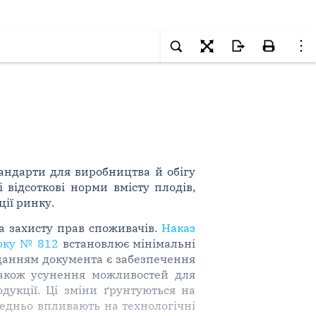
тандарти для виробництва й обігу
відсоткові норми вмісту плодів,
ії ринку.
та захисту прав споживачів.
Наказ
року № 812
встановлює мінімальні
вданням документа є забезпечення
 також усунення можливостей для
дукції. Ці зміни ґрунтуються на
едньо впливають на технологічні