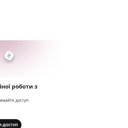
ної роботи з
римайте доступ
И ДОСТУП