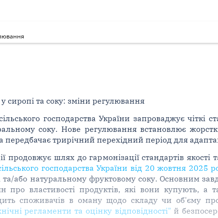
гулювання
у сиропі та соку: зміни регулювання
 сільського господарства України запроваджує чіткі с
альному соку. Нове регулювання встановлює жорсткі 
та передбачає трирічний перехідний період для адаптац
ї продовжує шлях до гармонізації стандартів якості 
 сільського господарства України від 20 жовтня 2025 
і та/або натуральному фруктовому соку. Основним за
н про властивості продуктів, які вони купують, а
ить споживачів в оману щодо складу чи об'єму про
нічні регламенти та оцінку відповідності"
й безпосер