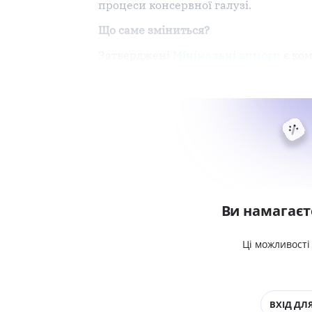
процеси консервної галузі.
Що саме зміниться?
Затверджені
Мінімальні вимоги
є ко
Ви намагаєт
Ці можливості
ВХІД ДЛЯ