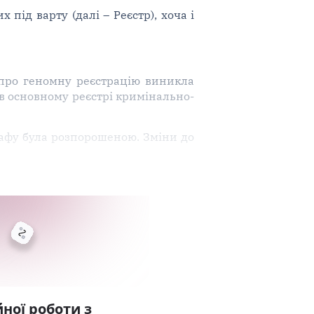
під варту (далі – Реєстр), хоча і
про геномну реєстрацію виникла
в основному реєстрі кримінально-
афу була розпорошеною. Зміни до
ної роботи з