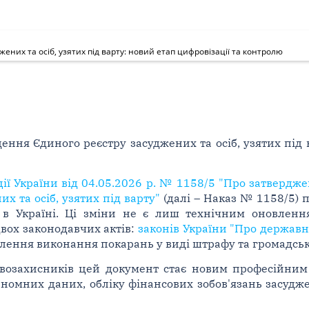
них та осіб, узятих під варту: новий етап цифровізації та контролю
ння Єдиного реєстру засуджених та осіб, узятих під в
ції України від 04.05.2026 р. № 1158/5 "Про затверд
х та осіб, узятих під варту"
(далі – Наказ № 1158/5) п
в Україні. Ці зміни не є лиш технічним оновленн
вох законодавчих актів:
законів України "Про державн
ення виконання покарань у виді штрафу та громадськ
авозахисників цей документ стає новим професійним 
еномних даних, обліку фінансових зобов'язань засудже