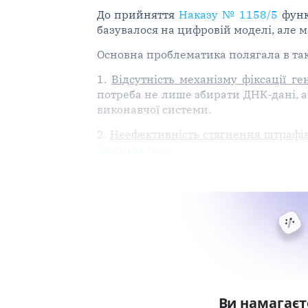
До прийняття
Наказу № 1158/5
функц
базувалося на цифровій моделі, але 
Основна проблематика полягала в та
1.
Відсутність механізму фіксації г
потреба не лише збирати ДНК-дані, а
виконавчої системи.
2.
Неефективність стягнення штрафів
Кримінально
Ви намагаєт