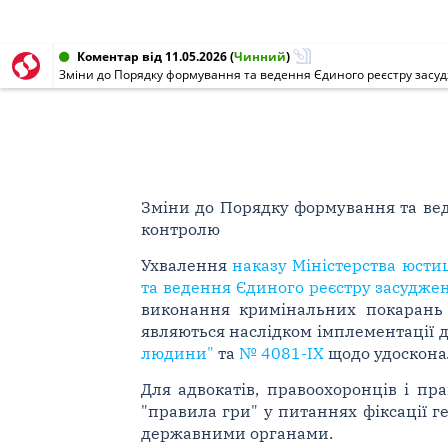
Коментар від 11.05.2026
(
Чинний
)
Зміни до Порядку формування та ведення Єдиного реєстру засудже
Зміни до Порядку формування та веде
контролю
Ухвалення
наказу Міністерства юсти
та ведення Єдиного реєстру засуджени
виконання кримінальних покарань 
являються наслідком імплементації д
людини"
та
№ 4081-IX
щодо удосконал
Для адвокатів, правоохоронців і пр
"правила гри" у питаннях фіксації г
державними органами.